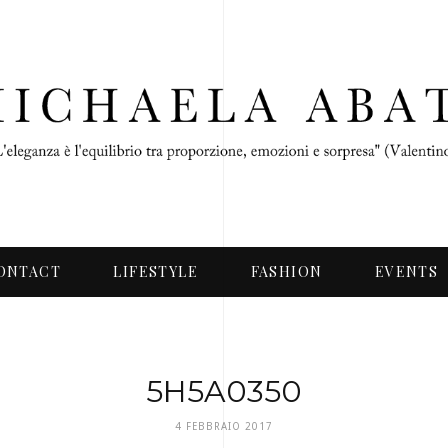
ONTACT
LIFESTYLE
FASHION
EVENTS
5H5A0350
4 FEBBRAIO 2017