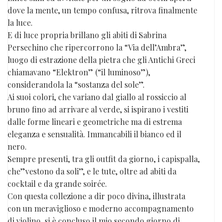
dove la mente, un tempo confusa, ritrova finalmente
la luce.
E di luce propria brillano gli abiti di Sabrina
Persechino che ripercorrono la “Via dell’Ambra”,
luogo di estrazione della pietra che gli Antichi Greci
chiamavano “Elektron” (“il luminoso”),
considerandola la “sostanza del sole”.
Ai suoi colori, che variano dal giallo al rossiccio al
bruno fino ad arrivare al verde, si ispirano i vestiti
dalle forme lineari e geometriche ma di estrema
eleganza e sensualità. Immancabili il bianco ed il
nero.
Sempre presenti, tra gli outfit da giorno, i capispalla,
che”vestono da soli”, e le tute, oltre ad abiti da
cocktail e da grande soirée.
Con questa collezione a dir poco divina, illustrata
con un meraviglioso e moderno accompagnamento
di violino, si è concluso il mio secondo giorno di