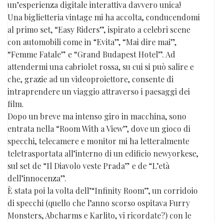
un’esperienza digitale interattiva davvero unica!
Una biglietteria vintage mi ha accolta, conducendomi
al primo set, “Easy Riders”, ispirato a celebri scene
con automobili come in “Evita”, “Mai dire mai”,
“Femme Fatale” e “Grand Budapest Hotel”. Ad
attendermi una cabriolet rossa, su cui si può salire e
che, grazie ad un videoproiettore, consente di
intraprendere un viaggio attraverso i paesaggi dei
film.
Dopo un breve ma intenso giro in macchina, sono
entrata nella “Room With a View”, dove un gioco di
specchi, telecamere e monitor mi ha letteralmente
teletrasportata all’interno di un edificio newyorkese,
sul set de “Il Diavolo veste Prada” e de “L’età
dell’innocenza”.
È stata poi la volta dell’“Infinity Room”, un corridoio
di specchi (quello che l’anno scorso ospitava Furry
Monsters, Abcharms e Karlito, vi ricordate?) con le