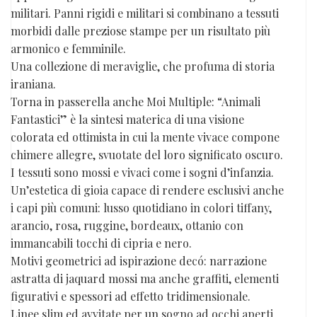
militari. Panni rigidi e militari si combinano a tessuti
morbidi dalle preziose stampe per un risultato più
armonico e femminile.
Una collezione di meraviglie, che profuma di storia
iraniana.
Torna in passerella anche Moi Multiple: “Animali
Fantastici” è la sintesi materica di una visione
colorata ed ottimista in cui la mente vivace compone
chimere allegre, svuotate del loro significato oscuro.
I tessuti sono mossi e vivaci come i sogni d’infanzia.
Un’estetica di gioia capace di rendere esclusivi anche
i capi più comuni: lusso quotidiano in colori tiffany,
arancio, rosa, ruggine, bordeaux, ottanio con
immancabili tocchi di cipria e nero.
Motivi geometrici ad ispirazione decó: narrazione
astratta di jaquard mossi ma anche graffiti, elementi
figurativi e spessori ad effetto tridimensionale.
Linee slim ed avvitate per un sogno ad occhi aperti