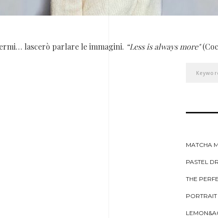
ermi… lascerò parlare le immagini.
“Less is always more"
(Coc
MATCHA 
PASTEL DR
THE PERF
PORTRAIT
LEMON&A