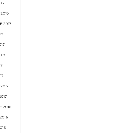
18
 2018
E 2017
17
017
017
17
17
2017
2017
 2016
2016
016