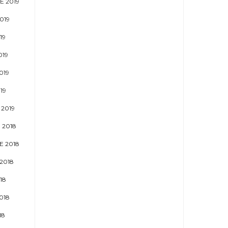
E 2019
019
19
019
019
19
2019
 2018
 2018
2018
18
018
18