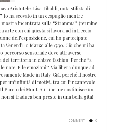
va Aristotele. Lisa Tibaldi, nota stilista di
so” lo ha scovato in un cespuglio mentre
na mostra incentrata sulla “Stramma” (termine
ca arte con cui questa si lavora ad intreccio
ione dell’esposizione, cui ho partecipato
lta Venerdì 10 Marzo alle 17.30. Ciò che mi ha
nso percorso sensoriale dove attraverso
 del territorio in chiave fashion. Perché “a
 le note. E le emozioni”. Via libera dunque ad
gorosamente Made in Italy. Già, perché il nostro
r un’infinità di motivi, tra cui l’incantevole
 Il Parco dei Monti Aurunci ne costituisce un
non si traduca ben presto in una bella gita!
COMMENT
0