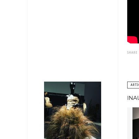
SHARE
ARTI
INA