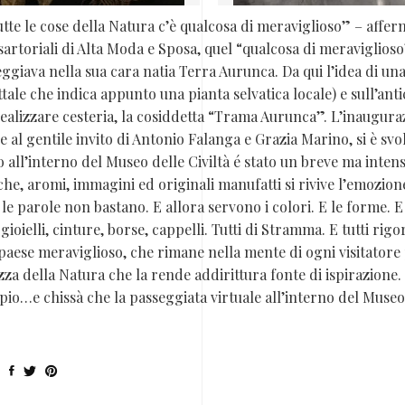
utte le cose della Natura c’è qualcosa di meraviglioso” – afferma
 sartoriali di Alta Moda e Sposa, quel “qualcosa di meraviglio
ggiava nella sua cara natia Terra Aurunca. Da qui l’idea di u
ttale che indica appunto una pianta selvatica locale) e sull’anti
ealizzare cesteria, la cosiddetta “Trama Aurunca”. L’inauguraz
e al gentile invito di Antonio Falanga e Grazia Marino, si è svo
o all’interno del Museo delle Civiltà é stato un breve ma inte
he, aromi, immagini ed originali manufatti si rivive l’emozione
 le parole non bastano. E allora servono i colori. E le forme. E
, gioielli, cinture, borse, cappelli. Tutti di Stramma. E tutti ri
paese meraviglioso, che rimane nella mente di ogni visitatore pe
zza della Natura che la rende addirittura fonte di ispirazione.
io…e chissà che la passeggiata virtuale all’interno del Museo 