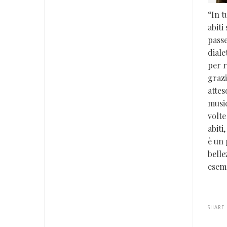
“In t
abiti
passe
diale
per r
grazi
attes
music
volte
abiti
è un 
belle
esemp
SHARE