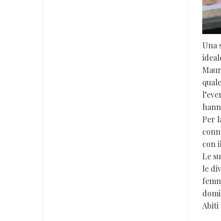
Una s
ideal
Mauro
quale
l’eve
hanno
Per l
conn
con i
Le su
le di
femmi
domi
Abiti