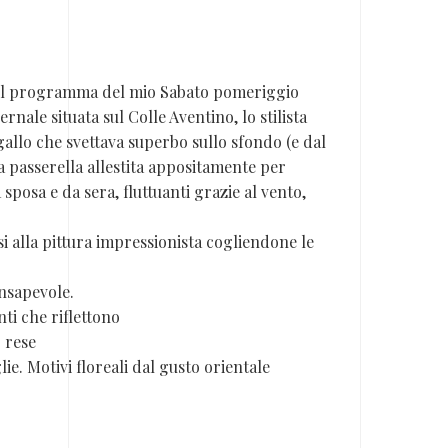
o il programma del mio Sabato pomeriggio
rnale situata sul Colle Aventino, lo stilista
gallo che svettava superbo sullo sfondo (e dal
a passerella allestita appositamente per
sposa e da sera, fluttuanti grazie al vento,
si alla pittura impressionista cogliendone le
nsapevole.
ti che riflettono
 rese
ie. Motivi floreali dal gusto orientale