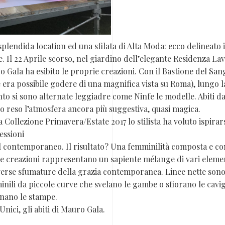
plendida location ed una sfilata di Alta Moda: ecco delineat
e. Il 22 Aprile scorso, nel giardino dell’elegante Residenza Lave
 Gala ha esibito le proprie creazioni. Con il Bastione del San
 era possibile godere di una magnifica vista su Roma), lungo l
nto si sono alternate leggiadre come Ninfe le modelle. Abiti da 
 reso l’atmosfera ancora più suggestiva, quasi magica.
a Collezione Primavera/Estate 2017 lo stilista ha voluto ispirar
essioni
l contemporaneo. Il risultato? Una femminilità composta e co
e creazioni rappresentano un sapiente mélange di vari elemen
verse sfumature della grazia contemporanea. Linee nette sono
nili da piccole curve che svelano le gambe o sfiorano le cavigl
nano le stampe.
 Unici, gli abiti di Mauro Gala.