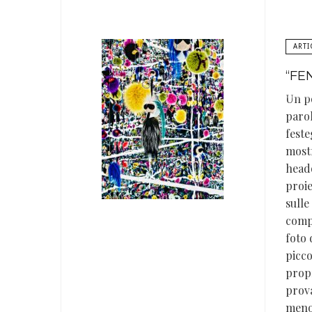
ARTI
“FE
Un po
parol
feste
most
headq
proie
sulle
compo
foto 
picco
propr
prova
meno 